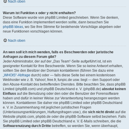
Nach oben
Warum ist Funktion x oder y nicht enthalten?
Diese Software wurde von phpBB Limited geschrieben. Wenn Sie denken,
dass eine Funktion implementiert werden sollte, dann besuchen Sie
phpBB Ideas
, wo Sie Ihre Stimme für bestehende Vorschläge abgeben oder
neue Funktionen vorschlagen können.
Nach oben
An wen soll ich mich wenden, falls es Beschwerden oder juristische
Anfragen zu diesem Forum gibt?
Jeder Administrator, der auf der „Das Team“-Seite aufgeführt ist, ist ein
geeigneter Kontakt für Ihre Beschwerde. Wenn Sie so keine Antwort erhalten,
sollten Sie den Besitzer der Domain kontaktieren (führen Sie dazu eine
„WHOIS“-Abfrage
durch) oder — falls diese Seite bei einem kostenlosen
Webhoster wie z. B. Yahoo!, free.fr, funpic.de usw. liegt — den Support oder
den Abuse-Kontakt des betreffenden Dienstes. Bitte beachten Sie, dass phpBB
Limited (phpBB.com) und phpBB Deutschland e. V. (phpBB.de)
absolut keinen
Einfluss
auf die Benutzung oder den oder die Benutzer der Forensoftware
haben und dafür in keiner Weise zur Verantwortung herangezogen werden
können. Kontaktieren Sie daher nie phpBB Limited oder phpBB Deutschland
e. V. in Zusammenhang mit jeglichen juristischen Fragen
(Unterlassungserklärungen, Haftungsfragen usw.), die
sich nicht direkt
auf die
Website phpbb.com, phpbb.de oder die phpBB-Software selbst beziehen. Falls
Sie phpBB Limited oder phpBB Deutschland e. V. E-Mails schreiben, die die
Softwarenutzung durch Dritte
betreffen, so werden Sie, wenn überhaupt,