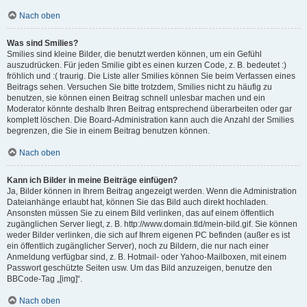
Nach oben
Was sind Smilies?
Smilies sind kleine Bilder, die benutzt werden können, um ein Gefühl
auszudrücken. Für jeden Smilie gibt es einen kurzen Code, z. B. bedeutet :)
fröhlich und :( traurig. Die Liste aller Smilies können Sie beim Verfassen eines
Beitrags sehen. Versuchen Sie bitte trotzdem, Smilies nicht zu häufig zu
benutzen, sie können einen Beitrag schnell unlesbar machen und ein
Moderator könnte deshalb Ihren Beitrag entsprechend überarbeiten oder gar
komplett löschen. Die Board-Administration kann auch die Anzahl der Smilies
begrenzen, die Sie in einem Beitrag benutzen können.
Nach oben
Kann ich Bilder in meine Beiträge einfügen?
Ja, Bilder können in Ihrem Beitrag angezeigt werden. Wenn die Administration
Dateianhänge erlaubt hat, können Sie das Bild auch direkt hochladen.
Ansonsten müssen Sie zu einem Bild verlinken, das auf einem öffentlich
zugänglichen Server liegt, z. B. http://www.domain.tld/mein-bild.gif. Sie können
weder Bilder verlinken, die sich auf Ihrem eigenen PC befinden (außer es ist
ein öffentlich zugänglicher Server), noch zu Bildern, die nur nach einer
Anmeldung verfügbar sind, z. B. Hotmail- oder Yahoo-Mailboxen, mit einem
Passwort geschützte Seiten usw. Um das Bild anzuzeigen, benutze den
BBCode-Tag „[img]“.
Nach oben