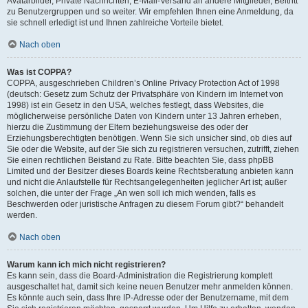
Avatarbilder, Private Nachrichten, E-Mail-Versand an andere Mitglieder, Beitritt
zu Benutzergruppen und so weiter. Wir empfehlen Ihnen eine Anmeldung, da
sie schnell erledigt ist und Ihnen zahlreiche Vorteile bietet.
Nach oben
Was ist COPPA?
COPPA, ausgeschrieben Children’s Online Privacy Protection Act of 1998
(deutsch: Gesetz zum Schutz der Privatsphäre von Kindern im Internet von
1998) ist ein Gesetz in den USA, welches festlegt, dass Websites, die
möglicherweise persönliche Daten von Kindern unter 13 Jahren erheben,
hierzu die Zustimmung der Eltern beziehungsweise des oder der
Erziehungsberechtigten benötigen. Wenn Sie sich unsicher sind, ob dies auf
Sie oder die Website, auf der Sie sich zu registrieren versuchen, zutrifft, ziehen
Sie einen rechtlichen Beistand zu Rate. Bitte beachten Sie, dass phpBB
Limited und der Besitzer dieses Boards keine Rechtsberatung anbieten kann
und nicht die Anlaufstelle für Rechtsangelegenheiten jeglicher Art ist; außer
solchen, die unter der Frage „An wen soll ich mich wenden, falls es
Beschwerden oder juristische Anfragen zu diesem Forum gibt?“ behandelt
werden.
Nach oben
Warum kann ich mich nicht registrieren?
Es kann sein, dass die Board-Administration die Registrierung komplett
ausgeschaltet hat, damit sich keine neuen Benutzer mehr anmelden können.
Es könnte auch sein, dass Ihre IP-Adresse oder der Benutzername, mit dem