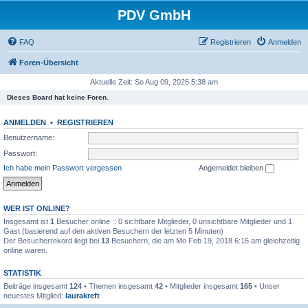
PDV GmbH
FAQ
Registrieren
Anmelden
Foren-Übersicht
Aktuelle Zeit: So Aug 09, 2026 5:38 am
Dieses Board hat keine Foren.
ANMELDEN
•
REGISTRIEREN
Benutzername:
Passwort:
Ich habe mein Passwort vergessen
Angemeldet bleiben
WER IST ONLINE?
Insgesamt ist
1
Besucher online :: 0 sichtbare Mitglieder, 0 unsichtbare Mitglieder und 1
Gast (basierend auf den aktiven Besuchern der letzten 5 Minuten)
Der Besucherrekord liegt bei
13
Besuchern, die am Mo Feb 19, 2018 6:16 am gleichzeitig
online waren.
STATISTIK
Beiträge insgesamt
124
• Themen insgesamt
42
• Mitglieder insgesamt
165
• Unser
neuestes Mitglied:
laurakreft