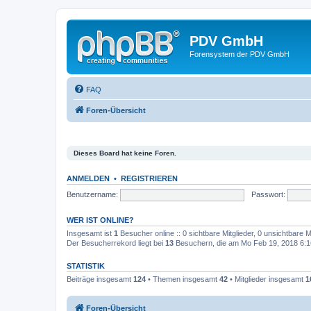
PDV GmbH
Forensystem der PDV GmbH
FAQ
Foren-Übersicht
Dieses Board hat keine Foren.
ANMELDEN
•
REGISTRIEREN
Benutzername:
Passwort:
WER IST ONLINE?
Insgesamt ist
1
Besucher online :: 0 sichtbare Mitglieder, 0 unsichtbare 
Der Besucherrekord liegt bei
13
Besuchern, die am Mo Feb 19, 2018 6:16 
STATISTIK
Beiträge insgesamt
124
• Themen insgesamt
42
• Mitglieder insgesamt
1
Foren-Übersicht