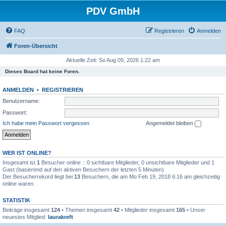
PDV GmbH
FAQ
Registrieren
Anmelden
Foren-Übersicht
Aktuelle Zeit: So Aug 09, 2026 1:22 am
Dieses Board hat keine Foren.
ANMELDEN
•
REGISTRIEREN
Benutzername:
Passwort:
Ich habe mein Passwort vergessen
Angemeldet bleiben
WER IST ONLINE?
Insgesamt ist
1
Besucher online :: 0 sichtbare Mitglieder, 0 unsichtbare Mitglieder und 1
Gast (basierend auf den aktiven Besuchern der letzten 5 Minuten)
Der Besucherrekord liegt bei
13
Besuchern, die am Mo Feb 19, 2018 6:16 am gleichzeitig
online waren.
STATISTIK
Beiträge insgesamt
124
• Themen insgesamt
42
• Mitglieder insgesamt
165
• Unser
neuestes Mitglied:
laurakreft