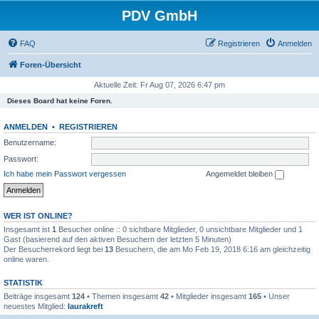
PDV GmbH
FAQ
Registrieren
Anmelden
Foren-Übersicht
Aktuelle Zeit: Fr Aug 07, 2026 6:47 pm
Dieses Board hat keine Foren.
ANMELDEN
•
REGISTRIEREN
Benutzername:
Passwort:
Ich habe mein Passwort vergessen
Angemeldet bleiben
WER IST ONLINE?
Insgesamt ist
1
Besucher online :: 0 sichtbare Mitglieder, 0 unsichtbare Mitglieder und 1
Gast (basierend auf den aktiven Besuchern der letzten 5 Minuten)
Der Besucherrekord liegt bei
13
Besuchern, die am Mo Feb 19, 2018 6:16 am gleichzeitig
online waren.
STATISTIK
Beiträge insgesamt
124
• Themen insgesamt
42
• Mitglieder insgesamt
165
• Unser
neuestes Mitglied:
laurakreft