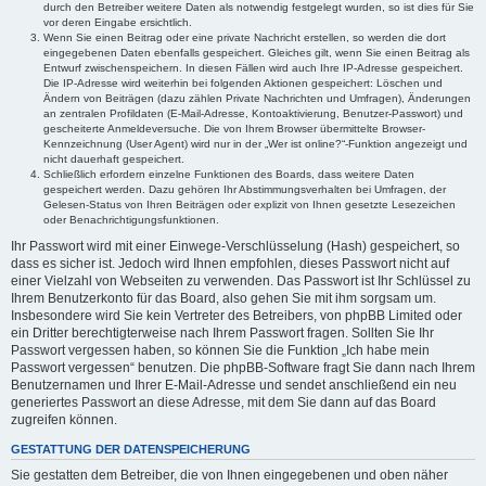
durch den Betreiber weitere Daten als notwendig festgelegt wurden, so ist dies für Sie
vor deren Eingabe ersichtlich.
Wenn Sie einen Beitrag oder eine private Nachricht erstellen, so werden die dort
eingegebenen Daten ebenfalls gespeichert. Gleiches gilt, wenn Sie einen Beitrag als
Entwurf zwischenspeichern. In diesen Fällen wird auch Ihre IP-Adresse gespeichert.
Die IP-Adresse wird weiterhin bei folgenden Aktionen gespeichert: Löschen und
Ändern von Beiträgen (dazu zählen Private Nachrichten und Umfragen), Änderungen
an zentralen Profildaten (E-Mail-Adresse, Kontoaktivierung, Benutzer-Passwort) und
gescheiterte Anmeldeversuche. Die von Ihrem Browser übermittelte Browser-
Kennzeichnung (User Agent) wird nur in der „Wer ist online?“-Funktion angezeigt und
nicht dauerhaft gespeichert.
Schließlich erfordern einzelne Funktionen des Boards, dass weitere Daten
gespeichert werden. Dazu gehören Ihr Abstimmungsverhalten bei Umfragen, der
Gelesen-Status von Ihren Beiträgen oder explizit von Ihnen gesetzte Lesezeichen
oder Benachrichtigungsfunktionen.
Ihr Passwort wird mit einer Einwege-Verschlüsselung (Hash) gespeichert, so
dass es sicher ist. Jedoch wird Ihnen empfohlen, dieses Passwort nicht auf
einer Vielzahl von Webseiten zu verwenden. Das Passwort ist Ihr Schlüssel zu
Ihrem Benutzerkonto für das Board, also gehen Sie mit ihm sorgsam um.
Insbesondere wird Sie kein Vertreter des Betreibers, von phpBB Limited oder
ein Dritter berechtigterweise nach Ihrem Passwort fragen. Sollten Sie Ihr
Passwort vergessen haben, so können Sie die Funktion „Ich habe mein
Passwort vergessen“ benutzen. Die phpBB-Software fragt Sie dann nach Ihrem
Benutzernamen und Ihrer E-Mail-Adresse und sendet anschließend ein neu
generiertes Passwort an diese Adresse, mit dem Sie dann auf das Board
zugreifen können.
GESTATTUNG DER DATENSPEICHERUNG
Sie gestatten dem Betreiber, die von Ihnen eingegebenen und oben näher