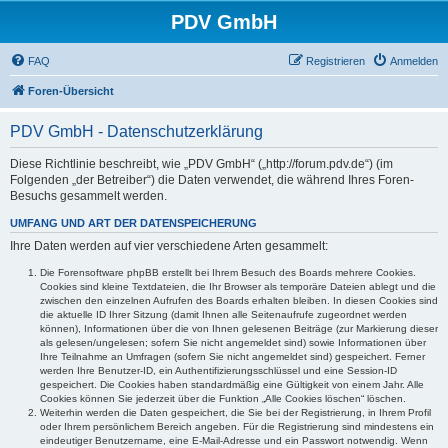
PDV GmbH
FAQ
Registrieren
Anmelden
Foren-Übersicht
PDV GmbH - Datenschutzerklärung
Diese Richtlinie beschreibt, wie „PDV GmbH“ („http://forum.pdv.de“) (im
Folgenden „der Betreiber“) die Daten verwendet, die während Ihres Foren-
Besuchs gesammelt werden.
UMFANG UND ART DER DATENSPEICHERUNG
Ihre Daten werden auf vier verschiedene Arten gesammelt:
Die Forensoftware phpBB erstellt bei Ihrem Besuch des Boards mehrere Cookies.
Cookies sind kleine Textdateien, die Ihr Browser als temporäre Dateien ablegt und die
zwischen den einzelnen Aufrufen des Boards erhalten bleiben. In diesen Cookies sind
die aktuelle ID Ihrer Sitzung (damit Ihnen alle Seitenaufrufe zugeordnet werden
können), Informationen über die von Ihnen gelesenen Beiträge (zur Markierung dieser
als gelesen/ungelesen; sofern Sie nicht angemeldet sind) sowie Informationen über
Ihre Teilnahme an Umfragen (sofern Sie nicht angemeldet sind) gespeichert. Ferner
werden Ihre Benutzer-ID, ein Authentifizierungsschlüssel und eine Session-ID
gespeichert. Die Cookies haben standardmäßig eine Gültigkeit von einem Jahr. Alle
Cookies können Sie jederzeit über die Funktion „Alle Cookies löschen“ löschen.
Weiterhin werden die Daten gespeichert, die Sie bei der Registrierung, in Ihrem Profil
oder Ihrem persönlichem Bereich angeben. Für die Registrierung sind mindestens ein
eindeutiger Benutzername, eine E-Mail-Adresse und ein Passwort notwendig. Wenn