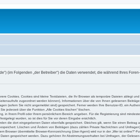
v.de“) (im Folgenden „der Betreiber“) die Daten verwendet, die während Ihres Fo
ere Cookies. Cookies sind kleine Textdateien, die Ihr Browser als temporäre Dateien ablegt und
e Seitenaufrufe zugeordnet werden können), Informationen über die von Ihnen gelesenen Beiträge 
gen (sofern Sie nicht angemeldet sind) gespeichert. Ferner werden Ihre Benutzer-ID, ein Authen
Sie jederzeit über die Funktion „Alle Cookies löschen“ löschen.
ung, in Ihrem Profil oder Ihrem persönlichem Bereich angeben. Für die Registrierung sind mindes
stgelegt wurden, so ist dies für Sie vor deren Eingabe ersichtlich.
erden die dort eingegebenen Daten ebenfalls gespeichert. Gleiches gilt, wenn Sie einen Beitrag a
 gespeichert: Löschen und Ändern von Beiträgen (dazu zählen Private Nachrichten und Umfragen)
m Browser übermittelte Browser-Kennzeichnung (User Agent) wird nur in der „Wer ist online?“-Fu
re Daten gespeichert werden. Dazu gehören Ihr Abstimmungsverhalten bei Umfragen, der Gelesen-