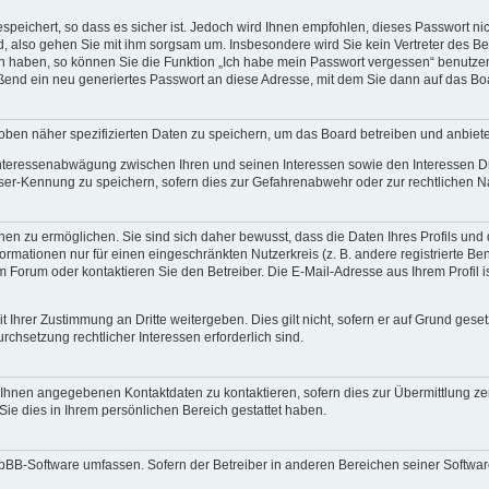
speichert, so dass es sicher ist. Jedoch wird Ihnen empfohlen, dieses Passwort n
d, also gehen Sie mit ihm sorgsam um. Insbesondere wird Sie kein Vertreter des Bet
en haben, so können Sie die Funktion „Ich habe mein Passwort vergessen“ benutze
end ein neu generiertes Passwort an diese Adresse, mit dem Sie dann auf das Bo
oben näher spezifizierten Daten zu speichern, um das Board betreiben und anbiet
 Interessenabwägung zwischen Ihren und seinen Interessen sowie den Interessen Dr
ser-Kennung zu speichern, sofern dies zur Gefahrenabwehr oder zur rechtlichen Na
n zu ermöglichen. Sie sind sich daher bewusst, dass die Daten Ihres Profils und di
ormationen nur für einen eingeschränkten Nutzerkreis (z. B. andere registrierte Be
orum oder kontaktieren Sie den Betreiber. Die E-Mail-Adresse aus Ihrem Profil is
 Ihrer Zustimmung an Dritte weitergeben. Dies gilt nicht, sofern er auf Grund gese
urchsetzung rechtlicher Interessen erforderlich sind.
 Ihnen angegebenen Kontaktdaten zu kontaktieren, sofern dies zur Übermittlung zent
Sie dies in Ihrem persönlichen Bereich gestattet haben.
phpBB-Software umfassen. Sofern der Betreiber in anderen Bereichen seiner Softwa