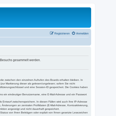
Registrieren
Anmelden
ren-Besuchs gesammelt werden.
 die zwischen den einzelnen Aufrufen des Boards erhalten bleiben. In
(zur Markierung dieser als gelesen/ungelesen; sofern Sie nicht
tifizierungsschlüssel und eine Session-ID gespeichert. Die Cookies haben
tens ein eindeutiger Benutzername, eine E-Mail-Adresse und ein Passwort
ls Entwurf zwischenspeichern. In diesen Fällen wird auch Ihre IP-Adresse
, Änderungen an zentralen Profildaten (E-Mail-Adresse, Kontoaktivierung,
nktion angezeigt und nicht dauerhaft gespeichert.
Status von Ihren Beiträgen oder explizit von Ihnen gesetzte Lesezeichen