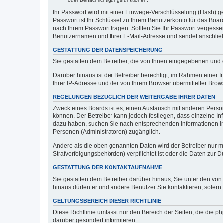
oder Benachrichtigungsfunktionen.
Ihr Passwort wird mit einer Einwege-Verschlüsselung (Hash) ge
Passwort ist Ihr Schlüssel zu Ihrem Benutzerkonto für das Boar
nach Ihrem Passwort fragen. Sollten Sie Ihr Passwort vergess
Benutzernamen und Ihrer E-Mail-Adresse und sendet anschließ
GESTATTUNG DER DATENSPEICHERUNG
Sie gestatten dem Betreiber, die von Ihnen eingegebenen und 
Darüber hinaus ist der Betreiber berechtigt, im Rahmen einer
Ihrer IP-Adresse und der von Ihrem Browser übermittelter Brow
REGELUNGEN BEZÜGLICH DER WEITERGABE IHRER DATEN
Zweck eines Boards ist es, einen Austausch mit anderen Persone
können. Der Betreiber kann jedoch festlegen, dass einzelne Inf
dazu haben, suchen Sie nach entsprechenden Informationen im F
Personen (Administratoren) zugänglich.
Andere als die oben genannten Daten wird der Betreiber nur mit
Strafverfolgungsbehörden) verpflichtet ist oder die Daten zur D
GESTATTUNG DER KONTAKTAUFNAHME
Sie gestatten dem Betreiber darüber hinaus, Sie unter den von
hinaus dürfen er und andere Benutzer Sie kontaktieren, sofern 
GELTUNGSBEREICH DIESER RICHTLINIE
Diese Richtlinie umfasst nur den Bereich der Seiten, die die 
darüber gesondert informieren.