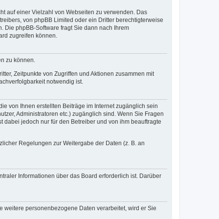
icht auf einer Vielzahl von Webseiten zu verwenden. Das
reibers, von phpBB Limited oder ein Dritter berechtigterweise
n. Die phpBB-Software fragt Sie dann nach Ihrem
ard zugreifen können.
en zu können.
itter, Zeitpunkte von Zugriffen und Aktionen zusammen mit
chverfolgbarkeit notwendig ist.
e von Ihnen erstellten Beiträge im Internet zugänglich sein
nutzer, Administratoren etc.) zugänglich sind. Wenn Sie Fragen
t dabei jedoch nur für den Betreiber und von ihm beauftragte
tzlicher Regelungen zur Weitergabe der Daten (z. B. an
raler Informationen über das Board erforderlich ist. Darüber
re weitere personenbezogene Daten verarbeitet, wird er Sie