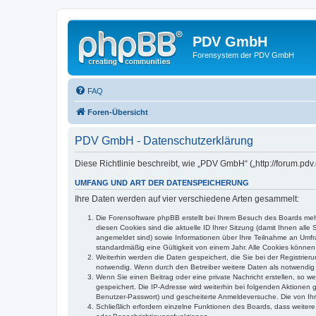
PDV GmbH
Forensystem der PDV GmbH
FAQ
Foren-Übersicht
PDV GmbH - Datenschutzerklärung
Diese Richtlinie beschreibt, wie „PDV GmbH“ („http://forum.pd
UMFANG UND ART DER DATENSPEICHERUNG
Ihre Daten werden auf vier verschiedene Arten gesammelt:
Die Forensoftware phpBB erstellt bei Ihrem Besuch des Boards mehr
diesen Cookies sind die aktuelle ID Ihrer Sitzung (damit Ihnen all
angemeldet sind) sowie Informationen über Ihre Teilnahme an Umfra
standardmäßig eine Gültigkeit von einem Jahr. Alle Cookies können 
Weiterhin werden die Daten gespeichert, die Sie bei der Registrier
notwendig. Wenn durch den Betreiber weitere Daten als notwendig fe
Wenn Sie einen Beitrag oder eine private Nachricht erstellen, so w
gespeichert. Die IP-Adresse wird weiterhin bei folgenden Aktionen
Benutzer-Passwort) und gescheiterte Anmeldeversuche. Die von Ihre
Schließlich erfordern einzelne Funktionen des Boards, dass weite