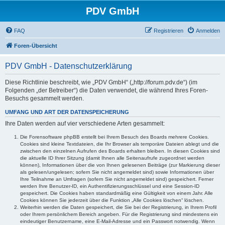
PDV GmbH
FAQ
Registrieren
Anmelden
Foren-Übersicht
PDV GmbH - Datenschutzerklärung
Diese Richtlinie beschreibt, wie „PDV GmbH“ („http://forum.pdv.de“) (im
Folgenden „der Betreiber“) die Daten verwendet, die während Ihres Foren-
Besuchs gesammelt werden.
UMFANG UND ART DER DATENSPEICHERUNG
Ihre Daten werden auf vier verschiedene Arten gesammelt:
Die Forensoftware phpBB erstellt bei Ihrem Besuch des Boards mehrere Cookies.
Cookies sind kleine Textdateien, die Ihr Browser als temporäre Dateien ablegt und die
zwischen den einzelnen Aufrufen des Boards erhalten bleiben. In diesen Cookies sind
die aktuelle ID Ihrer Sitzung (damit Ihnen alle Seitenaufrufe zugeordnet werden
können), Informationen über die von Ihnen gelesenen Beiträge (zur Markierung dieser
als gelesen/ungelesen; sofern Sie nicht angemeldet sind) sowie Informationen über
Ihre Teilnahme an Umfragen (sofern Sie nicht angemeldet sind) gespeichert. Ferner
werden Ihre Benutzer-ID, ein Authentifizierungsschlüssel und eine Session-ID
gespeichert. Die Cookies haben standardmäßig eine Gültigkeit von einem Jahr. Alle
Cookies können Sie jederzeit über die Funktion „Alle Cookies löschen“ löschen.
Weiterhin werden die Daten gespeichert, die Sie bei der Registrierung, in Ihrem Profil
oder Ihrem persönlichem Bereich angeben. Für die Registrierung sind mindestens ein
eindeutiger Benutzername, eine E-Mail-Adresse und ein Passwort notwendig. Wenn