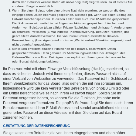
durch den Betreiber weitere Daten als notwendig festgelegt wurden, so ist dies für Sie
vor deren Eingabe ersichtlich.
Wenn Sie einen Beitrag oder eine private Nachricht erstellen, so werden die dort
eingegebenen Daten ebenfalls gespeichert. Gleiches gilt, wenn Sie einen Beitrag als
Entwurf zwischenspeichern. In diesen Fällen wird auch Ihre IP-Adresse gespeichert.
Die IP-Adresse wird weiterhin bei folgenden Aktionen gespeichert: Löschen und
Ändern von Beiträgen (dazu zählen Private Nachrichten und Umfragen), Änderungen
an zentralen Profildaten (E-Mail-Adresse, Kontoaktivierung, Benutzer-Passwort) und
gescheiterte Anmeldeversuche. Die von Ihrem Browser übermittelte Browser-
Kennzeichnung (User Agent) wird nur in der „Wer ist online?“-Funktion angezeigt und
nicht dauerhaft gespeichert.
Schließlich erfordern einzelne Funktionen des Boards, dass weitere Daten
gespeichert werden. Dazu gehören Ihr Abstimmungsverhalten bei Umfragen, der
Gelesen-Status von Ihren Beiträgen oder explizit von Ihnen gesetzte Lesezeichen
oder Benachrichtigungsfunktionen.
Ihr Passwort wird mit einer Einwege-Verschlüsselung (Hash) gespeichert, so
dass es sicher ist. Jedoch wird Ihnen empfohlen, dieses Passwort nicht auf
einer Vielzahl von Webseiten zu verwenden. Das Passwort ist Ihr Schlüssel zu
Ihrem Benutzerkonto für das Board, also gehen Sie mit ihm sorgsam um.
Insbesondere wird Sie kein Vertreter des Betreibers, von phpBB Limited oder
ein Dritter berechtigterweise nach Ihrem Passwort fragen. Sollten Sie Ihr
Passwort vergessen haben, so können Sie die Funktion „Ich habe mein
Passwort vergessen“ benutzen. Die phpBB-Software fragt Sie dann nach Ihrem
Benutzernamen und Ihrer E-Mail-Adresse und sendet anschließend ein neu
generiertes Passwort an diese Adresse, mit dem Sie dann auf das Board
zugreifen können.
GESTATTUNG DER DATENSPEICHERUNG
Sie gestatten dem Betreiber, die von Ihnen eingegebenen und oben näher