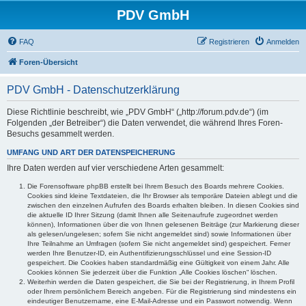
PDV GmbH
FAQ
Registrieren
Anmelden
Foren-Übersicht
PDV GmbH - Datenschutzerklärung
Diese Richtlinie beschreibt, wie „PDV GmbH“ („http://forum.pdv.de“) (im
Folgenden „der Betreiber“) die Daten verwendet, die während Ihres Foren-
Besuchs gesammelt werden.
UMFANG UND ART DER DATENSPEICHERUNG
Ihre Daten werden auf vier verschiedene Arten gesammelt:
Die Forensoftware phpBB erstellt bei Ihrem Besuch des Boards mehrere Cookies.
Cookies sind kleine Textdateien, die Ihr Browser als temporäre Dateien ablegt und die
zwischen den einzelnen Aufrufen des Boards erhalten bleiben. In diesen Cookies sind
die aktuelle ID Ihrer Sitzung (damit Ihnen alle Seitenaufrufe zugeordnet werden
können), Informationen über die von Ihnen gelesenen Beiträge (zur Markierung dieser
als gelesen/ungelesen; sofern Sie nicht angemeldet sind) sowie Informationen über
Ihre Teilnahme an Umfragen (sofern Sie nicht angemeldet sind) gespeichert. Ferner
werden Ihre Benutzer-ID, ein Authentifizierungsschlüssel und eine Session-ID
gespeichert. Die Cookies haben standardmäßig eine Gültigkeit von einem Jahr. Alle
Cookies können Sie jederzeit über die Funktion „Alle Cookies löschen“ löschen.
Weiterhin werden die Daten gespeichert, die Sie bei der Registrierung, in Ihrem Profil
oder Ihrem persönlichem Bereich angeben. Für die Registrierung sind mindestens ein
eindeutiger Benutzername, eine E-Mail-Adresse und ein Passwort notwendig. Wenn