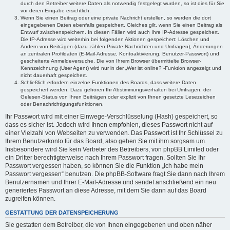
durch den Betreiber weitere Daten als notwendig festgelegt wurden, so ist dies für Sie
vor deren Eingabe ersichtlich.
Wenn Sie einen Beitrag oder eine private Nachricht erstellen, so werden die dort
eingegebenen Daten ebenfalls gespeichert. Gleiches gilt, wenn Sie einen Beitrag als
Entwurf zwischenspeichern. In diesen Fällen wird auch Ihre IP-Adresse gespeichert.
Die IP-Adresse wird weiterhin bei folgenden Aktionen gespeichert: Löschen und
Ändern von Beiträgen (dazu zählen Private Nachrichten und Umfragen), Änderungen
an zentralen Profildaten (E-Mail-Adresse, Kontoaktivierung, Benutzer-Passwort) und
gescheiterte Anmeldeversuche. Die von Ihrem Browser übermittelte Browser-
Kennzeichnung (User Agent) wird nur in der „Wer ist online?“-Funktion angezeigt und
nicht dauerhaft gespeichert.
Schließlich erfordern einzelne Funktionen des Boards, dass weitere Daten
gespeichert werden. Dazu gehören Ihr Abstimmungsverhalten bei Umfragen, der
Gelesen-Status von Ihren Beiträgen oder explizit von Ihnen gesetzte Lesezeichen
oder Benachrichtigungsfunktionen.
Ihr Passwort wird mit einer Einwege-Verschlüsselung (Hash) gespeichert, so
dass es sicher ist. Jedoch wird Ihnen empfohlen, dieses Passwort nicht auf
einer Vielzahl von Webseiten zu verwenden. Das Passwort ist Ihr Schlüssel zu
Ihrem Benutzerkonto für das Board, also gehen Sie mit ihm sorgsam um.
Insbesondere wird Sie kein Vertreter des Betreibers, von phpBB Limited oder
ein Dritter berechtigterweise nach Ihrem Passwort fragen. Sollten Sie Ihr
Passwort vergessen haben, so können Sie die Funktion „Ich habe mein
Passwort vergessen“ benutzen. Die phpBB-Software fragt Sie dann nach Ihrem
Benutzernamen und Ihrer E-Mail-Adresse und sendet anschließend ein neu
generiertes Passwort an diese Adresse, mit dem Sie dann auf das Board
zugreifen können.
GESTATTUNG DER DATENSPEICHERUNG
Sie gestatten dem Betreiber, die von Ihnen eingegebenen und oben näher