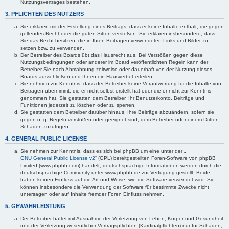
Nutzungsvertrages bestehen.
3. PFLICHTEN DES NUTZERS
Sie erklären mit der Erstellung eines Beitrags, dass er keine Inhalte enthält, die gegen
geltendes Recht oder die guten Sitten verstoßen. Sie erklären insbesondere, dass
Sie das Recht besitzen, die in Ihren Beiträgen verwendeten Links und Bilder zu
setzen bzw. zu verwenden.
Der Betreiber des Boards übt das Hausrecht aus. Bei Verstößen gegen diese
Nutzungsbedingungen oder anderer im Board veröffentlichten Regeln kann der
Betreiber Sie nach Abmahnung zeitweise oder dauerhaft von der Nutzung dieses
Boards ausschließen und Ihnen ein Hausverbot erteilen.
Sie nehmen zur Kenntnis, dass der Betreiber keine Verantwortung für die Inhalte von
Beiträgen übernimmt, die er nicht selbst erstellt hat oder die er nicht zur Kenntnis
genommen hat. Sie gestatten dem Betreiber, Ihr Benutzerkonto, Beiträge und
Funktionen jederzeit zu löschen oder zu sperren.
Sie gestatten dem Betreiber darüber hinaus, Ihre Beiträge abzuändern, sofern sie
gegen o. g. Regeln verstoßen oder geeignet sind, dem Betreiber oder einem Dritten
Schaden zuzufügen.
4. GENERAL PUBLIC LICENSE
Sie nehmen zur Kenntnis, dass es sich bei phpBB um eine unter der „
GNU General Public License v2
“ (GPL) bereitgestellten Foren-Software von phpBB
Limited (www.phpbb.com) handelt; deutschsprachige Informationen werden durch die
deutschsprachige Community unter www.phpbb.de zur Verfügung gestellt. Beide
haben keinen Einfluss auf die Art und Weise, wie die Software verwendet wird. Sie
können insbesondere die Verwendung der Software für bestimmte Zwecke nicht
untersagen oder auf Inhalte fremder Foren Einfluss nehmen.
5. GEWÄHRLEISTUNG
Der Betreiber haftet mit Ausnahme der Verletzung von Leben, Körper und Gesundheit
und der Verletzung wesentlicher Vertragspflichten (Kardinalpflichten) nur für Schäden,