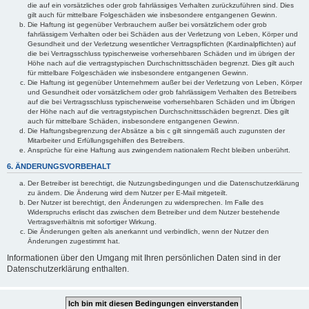
die auf ein vorsätzliches oder grob fahrlässiges Verhalten zurückzuführen sind. Dies
gilt auch für mittelbare Folgeschäden wie insbesondere entgangenen Gewinn.
Die Haftung ist gegenüber Verbrauchern außer bei vorsätzlichem oder grob
fahrlässigem Verhalten oder bei Schäden aus der Verletzung von Leben, Körper und
Gesundheit und der Verletzung wesentlicher Vertragspflichten (Kardinalpflichten) auf
die bei Vertragsschluss typischerweise vorhersehbaren Schäden und im übrigen der
Höhe nach auf die vertragstypischen Durchschnittsschäden begrenzt. Dies gilt auch
für mittelbare Folgeschäden wie insbesondere entgangenen Gewinn.
Die Haftung ist gegenüber Unternehmern außer bei der Verletzung von Leben, Körper
und Gesundheit oder vorsätzlichem oder grob fahrlässigem Verhalten des Betreibers
auf die bei Vertragsschluss typischerweise vorhersehbaren Schäden und im Übrigen
der Höhe nach auf die vertragstypischen Durchschnittsschäden begrenzt. Dies gilt
auch für mittelbare Schäden, insbesondere entgangenen Gewinn.
Die Haftungsbegrenzung der Absätze a bis c gilt sinngemäß auch zugunsten der
Mitarbeiter und Erfüllungsgehilfen des Betreibers.
Ansprüche für eine Haftung aus zwingendem nationalem Recht bleiben unberührt.
6. ÄNDERUNGSVORBEHALT
Der Betreiber ist berechtigt, die Nutzungsbedingungen und die Datenschutzerklärung
zu ändern. Die Änderung wird dem Nutzer per E-Mail mitgeteilt.
Der Nutzer ist berechtigt, den Änderungen zu widersprechen. Im Falle des
Widerspruchs erlischt das zwischen dem Betreiber und dem Nutzer bestehende
Vertragsverhältnis mit sofortiger Wirkung.
Die Änderungen gelten als anerkannt und verbindlich, wenn der Nutzer den
Änderungen zugestimmt hat.
Informationen über den Umgang mit Ihren persönlichen Daten sind in der
Datenschutzerklärung enthalten.