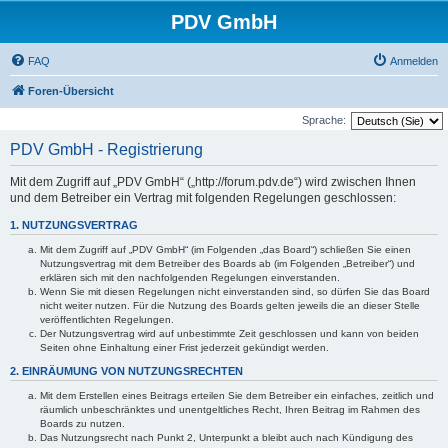
PDV GmbH
FAQ
Anmelden
Foren-Übersicht
Sprache:
PDV GmbH - Registrierung
Mit dem Zugriff auf „PDV GmbH“ („http://forum.pdv.de“) wird zwischen Ihnen
und dem Betreiber ein Vertrag mit folgenden Regelungen geschlossen:
1. NUTZUNGSVERTRAG
Mit dem Zugriff auf „PDV GmbH“ (im Folgenden „das Board“) schließen Sie einen
Nutzungsvertrag mit dem Betreiber des Boards ab (im Folgenden „Betreiber“) und
erklären sich mit den nachfolgenden Regelungen einverstanden.
Wenn Sie mit diesen Regelungen nicht einverstanden sind, so dürfen Sie das Board
nicht weiter nutzen. Für die Nutzung des Boards gelten jeweils die an dieser Stelle
veröffentlichten Regelungen.
Der Nutzungsvertrag wird auf unbestimmte Zeit geschlossen und kann von beiden
Seiten ohne Einhaltung einer Frist jederzeit gekündigt werden.
2. EINRÄUMUNG VON NUTZUNGSRECHTEN
Mit dem Erstellen eines Beitrags erteilen Sie dem Betreiber ein einfaches, zeitlich und
räumlich unbeschränktes und unentgeltliches Recht, Ihren Beitrag im Rahmen des
Boards zu nutzen.
Das Nutzungsrecht nach Punkt 2, Unterpunkt a bleibt auch nach Kündigung des