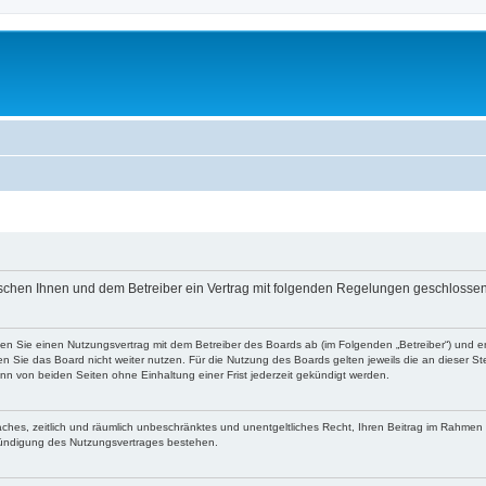
wischen Ihnen und dem Betreiber ein Vertrag mit folgenden Regelungen geschlossen
ßen Sie einen Nutzungsvertrag mit dem Betreiber des Boards ab (im Folgenden „Betreiber“) und 
 Sie das Board nicht weiter nutzen. Für die Nutzung des Boards gelten jeweils die an dieser Ste
n von beiden Seiten ohne Einhaltung einer Frist jederzeit gekündigt werden.
nfaches, zeitlich und räumlich unbeschränktes und unentgeltliches Recht, Ihren Beitrag im Rahme
Kündigung des Nutzungsvertrages bestehen.