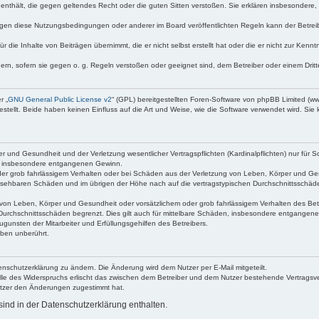
te enthält, die gegen geltendes Recht oder die guten Sitten verstoßen. Sie erklären insbesondere
egen diese Nutzungsbedingungen oder anderer im Board veröffentlichten Regeln kann der Betre
 die Inhalte von Beiträgen übernimmt, die er nicht selbst erstellt hat oder die er nicht zur Ken
dern, sofern sie gegen o. g. Regeln verstoßen oder geeignet sind, dem Betreiber oder einem Dri
r „
GNU General Public License v2
“ (GPL) bereitgestellten Foren-Software von phpBB Limited (
ellt. Beide haben keinen Einfluss auf die Art und Weise, wie die Software verwendet wird. Si
 und Gesundheit und der Verletzung wesentlicher Vertragspflichten (Kardinalpflichten) nur für Sc
wie insbesondere entgangenen Gewinn.
der grob fahrlässigem Verhalten oder bei Schäden aus der Verletzung von Leben, Körper und Ges
rhersehbaren Schäden und im übrigen der Höhe nach auf die vertragstypischen Durchschnittsschäde
von Leben, Körper und Gesundheit oder vorsätzlichem oder grob fahrlässigem Verhalten des Betr
Durchschnittsschäden begrenzt. Dies gilt auch für mittelbare Schäden, insbesondere entgangen
gunsten der Mitarbeiter und Erfüllungsgehilfen des Betreibers.
ben unberührt.
enschutzerklärung zu ändern. Die Änderung wird dem Nutzer per E-Mail mitgeteilt.
lle des Widerspruchs erlischt das zwischen dem Betreiber und dem Nutzer bestehende Vertragsverh
utzer den Änderungen zugestimmt hat.
ind in der Datenschutzerklärung enthalten.