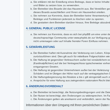
Sie erklären mit der Erstellung eines Beitrags, dass er keine Inhal
und Bilder zu setzen bzw. zu verwenden.
Der Betreiber des Boards übt das Hausrecht aus. Bei Verstößen g
dieses Boards ausschließen und Ihnen ein Hausverbot erteilen.
Sie nehmen zur Kenntnis, dass der Betreiber keine Verantwortung für
Beiträge und Funktionen jederzeit zu löschen oder zu sperren.
Sie gestatten dem Betreiber darüber hinaus, Ihre Beiträge abzuän
4. GENERAL PUBLIC LICENSE
Sie nehmen zur Kenntnis, dass es sich bei phpBB um eine unter de
deutschsprachige Community unter www.phpbb.de zur Verfügung gest
nicht untersagen oder auf Inhalte fremder Foren Einfluss nehmen.
5. GEWÄHRLEISTUNG
Der Betreiber haftet mit Ausnahme der Verletzung von Leben, Körper
zurückzuführen sind. Dies gilt auch für mittelbare Folgeschäden 
Die Haftung ist gegenüber Verbrauchern außer bei vorsätzlichem o
(Kardinalpflichten) auf die bei Vertragsschluss typischerweise vo
entgangenen Gewinn.
Die Haftung ist gegenüber Unternehmern außer bei der Verletzung 
Schäden und im Übrigen der Höhe nach auf die vertragstypischen 
Die Haftungsbegrenzung der Absätze a bis c gilt sinngemäß auch zu
Ansprüche für eine Haftung aus zwingendem nationalem Recht blei
6. ÄNDERUNGSVORBEHALT
Der Betreiber ist berechtigt, die Nutzungsbedingungen und die Dat
Der Nutzer ist berechtigt, den Änderungen zu widersprechen. Im Fa
Die Änderungen gelten als anerkannt und verbindlich, wenn der N
Informationen über den Umgang mit Ihren persönlichen Daten s