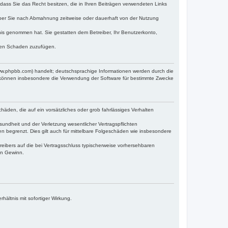
, dass Sie das Recht besitzen, die in Ihren Beiträgen verwendeten Links
iber Sie nach Abmahnung zeitweise oder dauerhaft von der Nutzung
ntnis genommen hat. Sie gestatten dem Betreiber, Ihr Benutzerkonto,
tten Schaden zuzufügen.
www.phpbb.com) handelt; deutschsprachige Informationen werden durch die
e können insbesondere die Verwendung der Software für bestimmte Zwecke
häden, die auf ein vorsätzliches oder grob fahrlässiges Verhalten
undheit und der Verletzung wesentlicher Vertragspflichten
n begrenzt. Dies gilt auch für mittelbare Folgeschäden wie insbesondere
eibers auf die bei Vertragsschluss typischerweise vorhersehbaren
en Gewinn.
ältnis mit sofortiger Wirkung.