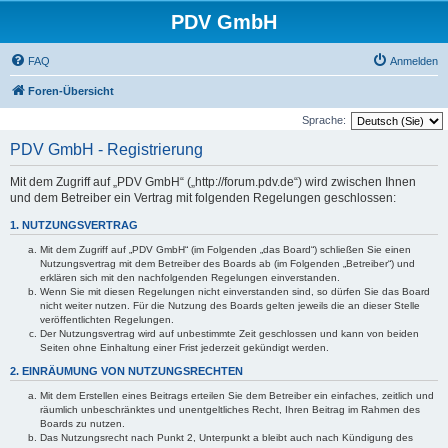
PDV GmbH
FAQ
Anmelden
Foren-Übersicht
Sprache:
PDV GmbH - Registrierung
Mit dem Zugriff auf „PDV GmbH“ („http://forum.pdv.de“) wird zwischen Ihnen
und dem Betreiber ein Vertrag mit folgenden Regelungen geschlossen:
1. NUTZUNGSVERTRAG
Mit dem Zugriff auf „PDV GmbH“ (im Folgenden „das Board“) schließen Sie einen
Nutzungsvertrag mit dem Betreiber des Boards ab (im Folgenden „Betreiber“) und
erklären sich mit den nachfolgenden Regelungen einverstanden.
Wenn Sie mit diesen Regelungen nicht einverstanden sind, so dürfen Sie das Board
nicht weiter nutzen. Für die Nutzung des Boards gelten jeweils die an dieser Stelle
veröffentlichten Regelungen.
Der Nutzungsvertrag wird auf unbestimmte Zeit geschlossen und kann von beiden
Seiten ohne Einhaltung einer Frist jederzeit gekündigt werden.
2. EINRÄUMUNG VON NUTZUNGSRECHTEN
Mit dem Erstellen eines Beitrags erteilen Sie dem Betreiber ein einfaches, zeitlich und
räumlich unbeschränktes und unentgeltliches Recht, Ihren Beitrag im Rahmen des
Boards zu nutzen.
Das Nutzungsrecht nach Punkt 2, Unterpunkt a bleibt auch nach Kündigung des