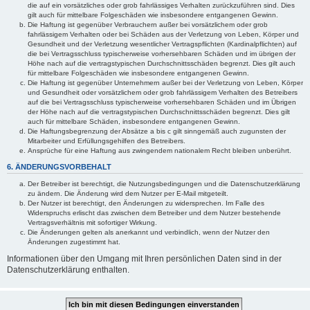
die auf ein vorsätzliches oder grob fahrlässiges Verhalten zurückzuführen sind. Dies
gilt auch für mittelbare Folgeschäden wie insbesondere entgangenen Gewinn.
Die Haftung ist gegenüber Verbrauchern außer bei vorsätzlichem oder grob
fahrlässigem Verhalten oder bei Schäden aus der Verletzung von Leben, Körper und
Gesundheit und der Verletzung wesentlicher Vertragspflichten (Kardinalpflichten) auf
die bei Vertragsschluss typischerweise vorhersehbaren Schäden und im übrigen der
Höhe nach auf die vertragstypischen Durchschnittsschäden begrenzt. Dies gilt auch
für mittelbare Folgeschäden wie insbesondere entgangenen Gewinn.
Die Haftung ist gegenüber Unternehmern außer bei der Verletzung von Leben, Körper
und Gesundheit oder vorsätzlichem oder grob fahrlässigem Verhalten des Betreibers
auf die bei Vertragsschluss typischerweise vorhersehbaren Schäden und im Übrigen
der Höhe nach auf die vertragstypischen Durchschnittsschäden begrenzt. Dies gilt
auch für mittelbare Schäden, insbesondere entgangenen Gewinn.
Die Haftungsbegrenzung der Absätze a bis c gilt sinngemäß auch zugunsten der
Mitarbeiter und Erfüllungsgehilfen des Betreibers.
Ansprüche für eine Haftung aus zwingendem nationalem Recht bleiben unberührt.
6. ÄNDERUNGSVORBEHALT
Der Betreiber ist berechtigt, die Nutzungsbedingungen und die Datenschutzerklärung
zu ändern. Die Änderung wird dem Nutzer per E-Mail mitgeteilt.
Der Nutzer ist berechtigt, den Änderungen zu widersprechen. Im Falle des
Widerspruchs erlischt das zwischen dem Betreiber und dem Nutzer bestehende
Vertragsverhältnis mit sofortiger Wirkung.
Die Änderungen gelten als anerkannt und verbindlich, wenn der Nutzer den
Änderungen zugestimmt hat.
Informationen über den Umgang mit Ihren persönlichen Daten sind in der
Datenschutzerklärung enthalten.