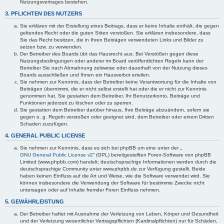
Nutzungsvertrages bestehen.
3. PFLICHTEN DES NUTZERS
Sie erklären mit der Erstellung eines Beitrags, dass er keine Inhalte enthält, die gegen
geltendes Recht oder die guten Sitten verstoßen. Sie erklären insbesondere, dass
Sie das Recht besitzen, die in Ihren Beiträgen verwendeten Links und Bilder zu
setzen bzw. zu verwenden.
Der Betreiber des Boards übt das Hausrecht aus. Bei Verstößen gegen diese
Nutzungsbedingungen oder anderer im Board veröffentlichten Regeln kann der
Betreiber Sie nach Abmahnung zeitweise oder dauerhaft von der Nutzung dieses
Boards ausschließen und Ihnen ein Hausverbot erteilen.
Sie nehmen zur Kenntnis, dass der Betreiber keine Verantwortung für die Inhalte von
Beiträgen übernimmt, die er nicht selbst erstellt hat oder die er nicht zur Kenntnis
genommen hat. Sie gestatten dem Betreiber, Ihr Benutzerkonto, Beiträge und
Funktionen jederzeit zu löschen oder zu sperren.
Sie gestatten dem Betreiber darüber hinaus, Ihre Beiträge abzuändern, sofern sie
gegen o. g. Regeln verstoßen oder geeignet sind, dem Betreiber oder einem Dritten
Schaden zuzufügen.
4. GENERAL PUBLIC LICENSE
Sie nehmen zur Kenntnis, dass es sich bei phpBB um eine unter der „
GNU General Public License v2
“ (GPL) bereitgestellten Foren-Software von phpBB
Limited (www.phpbb.com) handelt; deutschsprachige Informationen werden durch die
deutschsprachige Community unter www.phpbb.de zur Verfügung gestellt. Beide
haben keinen Einfluss auf die Art und Weise, wie die Software verwendet wird. Sie
können insbesondere die Verwendung der Software für bestimmte Zwecke nicht
untersagen oder auf Inhalte fremder Foren Einfluss nehmen.
5. GEWÄHRLEISTUNG
Der Betreiber haftet mit Ausnahme der Verletzung von Leben, Körper und Gesundheit
und der Verletzung wesentlicher Vertragspflichten (Kardinalpflichten) nur für Schäden,