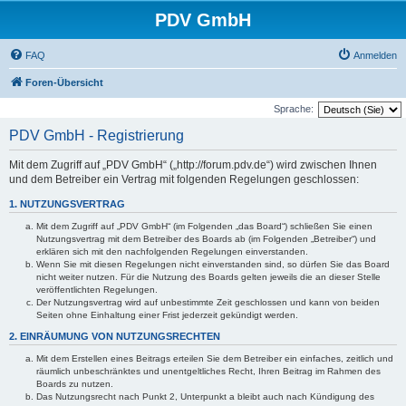
PDV GmbH
FAQ
Anmelden
Foren-Übersicht
Sprache:
PDV GmbH - Registrierung
Mit dem Zugriff auf „PDV GmbH“ („http://forum.pdv.de“) wird zwischen Ihnen
und dem Betreiber ein Vertrag mit folgenden Regelungen geschlossen:
1. NUTZUNGSVERTRAG
Mit dem Zugriff auf „PDV GmbH“ (im Folgenden „das Board“) schließen Sie einen
Nutzungsvertrag mit dem Betreiber des Boards ab (im Folgenden „Betreiber“) und
erklären sich mit den nachfolgenden Regelungen einverstanden.
Wenn Sie mit diesen Regelungen nicht einverstanden sind, so dürfen Sie das Board
nicht weiter nutzen. Für die Nutzung des Boards gelten jeweils die an dieser Stelle
veröffentlichten Regelungen.
Der Nutzungsvertrag wird auf unbestimmte Zeit geschlossen und kann von beiden
Seiten ohne Einhaltung einer Frist jederzeit gekündigt werden.
2. EINRÄUMUNG VON NUTZUNGSRECHTEN
Mit dem Erstellen eines Beitrags erteilen Sie dem Betreiber ein einfaches, zeitlich und
räumlich unbeschränktes und unentgeltliches Recht, Ihren Beitrag im Rahmen des
Boards zu nutzen.
Das Nutzungsrecht nach Punkt 2, Unterpunkt a bleibt auch nach Kündigung des