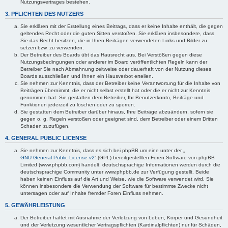
Nutzungsvertrages bestehen.
3. PFLICHTEN DES NUTZERS
Sie erklären mit der Erstellung eines Beitrags, dass er keine Inhalte enthält, die gegen
geltendes Recht oder die guten Sitten verstoßen. Sie erklären insbesondere, dass
Sie das Recht besitzen, die in Ihren Beiträgen verwendeten Links und Bilder zu
setzen bzw. zu verwenden.
Der Betreiber des Boards übt das Hausrecht aus. Bei Verstößen gegen diese
Nutzungsbedingungen oder anderer im Board veröffentlichten Regeln kann der
Betreiber Sie nach Abmahnung zeitweise oder dauerhaft von der Nutzung dieses
Boards ausschließen und Ihnen ein Hausverbot erteilen.
Sie nehmen zur Kenntnis, dass der Betreiber keine Verantwortung für die Inhalte von
Beiträgen übernimmt, die er nicht selbst erstellt hat oder die er nicht zur Kenntnis
genommen hat. Sie gestatten dem Betreiber, Ihr Benutzerkonto, Beiträge und
Funktionen jederzeit zu löschen oder zu sperren.
Sie gestatten dem Betreiber darüber hinaus, Ihre Beiträge abzuändern, sofern sie
gegen o. g. Regeln verstoßen oder geeignet sind, dem Betreiber oder einem Dritten
Schaden zuzufügen.
4. GENERAL PUBLIC LICENSE
Sie nehmen zur Kenntnis, dass es sich bei phpBB um eine unter der „
GNU General Public License v2
“ (GPL) bereitgestellten Foren-Software von phpBB
Limited (www.phpbb.com) handelt; deutschsprachige Informationen werden durch die
deutschsprachige Community unter www.phpbb.de zur Verfügung gestellt. Beide
haben keinen Einfluss auf die Art und Weise, wie die Software verwendet wird. Sie
können insbesondere die Verwendung der Software für bestimmte Zwecke nicht
untersagen oder auf Inhalte fremder Foren Einfluss nehmen.
5. GEWÄHRLEISTUNG
Der Betreiber haftet mit Ausnahme der Verletzung von Leben, Körper und Gesundheit
und der Verletzung wesentlicher Vertragspflichten (Kardinalpflichten) nur für Schäden,