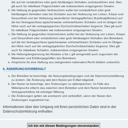
die auf ein vorsätzliches oder grob fahrlässiges Verhalten zurückzuführen sind. Dies
gilt auch für mittelbare Folgeschäden wie insbesondere entgangenen Gewinn.
Die Haftung ist gegenüber Verbrauchern außer bei vorsätzlichem oder grob
fahrlässigem Verhalten oder bei Schäden aus der Verletzung von Leben, Körper und
Gesundheit und der Verletzung wesentlicher Vertragspflichten (Kardinalpflichten) auf
die bei Vertragsschluss typischerweise vorhersehbaren Schäden und im übrigen der
Höhe nach auf die vertragstypischen Durchschnittsschäden begrenzt. Dies gilt auch
für mittelbare Folgeschäden wie insbesondere entgangenen Gewinn.
Die Haftung ist gegenüber Unternehmern außer bei der Verletzung von Leben, Körper
und Gesundheit oder vorsätzlichem oder grob fahrlässigem Verhalten des Betreibers
auf die bei Vertragsschluss typischerweise vorhersehbaren Schäden und im Übrigen
der Höhe nach auf die vertragstypischen Durchschnittsschäden begrenzt. Dies gilt
auch für mittelbare Schäden, insbesondere entgangenen Gewinn.
Die Haftungsbegrenzung der Absätze a bis c gilt sinngemäß auch zugunsten der
Mitarbeiter und Erfüllungsgehilfen des Betreibers.
Ansprüche für eine Haftung aus zwingendem nationalem Recht bleiben unberührt.
6. ÄNDERUNGSVORBEHALT
Der Betreiber ist berechtigt, die Nutzungsbedingungen und die Datenschutzerklärung
zu ändern. Die Änderung wird dem Nutzer per E-Mail mitgeteilt.
Der Nutzer ist berechtigt, den Änderungen zu widersprechen. Im Falle des
Widerspruchs erlischt das zwischen dem Betreiber und dem Nutzer bestehende
Vertragsverhältnis mit sofortiger Wirkung.
Die Änderungen gelten als anerkannt und verbindlich, wenn der Nutzer den
Änderungen zugestimmt hat.
Informationen über den Umgang mit Ihren persönlichen Daten sind in der
Datenschutzerklärung enthalten.