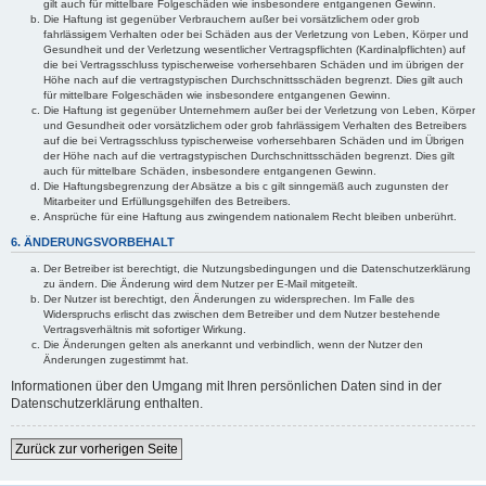
gilt auch für mittelbare Folgeschäden wie insbesondere entgangenen Gewinn.
Die Haftung ist gegenüber Verbrauchern außer bei vorsätzlichem oder grob
fahrlässigem Verhalten oder bei Schäden aus der Verletzung von Leben, Körper und
Gesundheit und der Verletzung wesentlicher Vertragspflichten (Kardinalpflichten) auf
die bei Vertragsschluss typischerweise vorhersehbaren Schäden und im übrigen der
Höhe nach auf die vertragstypischen Durchschnittsschäden begrenzt. Dies gilt auch
für mittelbare Folgeschäden wie insbesondere entgangenen Gewinn.
Die Haftung ist gegenüber Unternehmern außer bei der Verletzung von Leben, Körper
und Gesundheit oder vorsätzlichem oder grob fahrlässigem Verhalten des Betreibers
auf die bei Vertragsschluss typischerweise vorhersehbaren Schäden und im Übrigen
der Höhe nach auf die vertragstypischen Durchschnittsschäden begrenzt. Dies gilt
auch für mittelbare Schäden, insbesondere entgangenen Gewinn.
Die Haftungsbegrenzung der Absätze a bis c gilt sinngemäß auch zugunsten der
Mitarbeiter und Erfüllungsgehilfen des Betreibers.
Ansprüche für eine Haftung aus zwingendem nationalem Recht bleiben unberührt.
6. ÄNDERUNGSVORBEHALT
Der Betreiber ist berechtigt, die Nutzungsbedingungen und die Datenschutzerklärung
zu ändern. Die Änderung wird dem Nutzer per E-Mail mitgeteilt.
Der Nutzer ist berechtigt, den Änderungen zu widersprechen. Im Falle des
Widerspruchs erlischt das zwischen dem Betreiber und dem Nutzer bestehende
Vertragsverhältnis mit sofortiger Wirkung.
Die Änderungen gelten als anerkannt und verbindlich, wenn der Nutzer den
Änderungen zugestimmt hat.
Informationen über den Umgang mit Ihren persönlichen Daten sind in der
Datenschutzerklärung enthalten.
Zurück zur vorherigen Seite