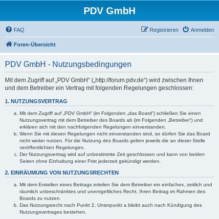
PDV GmbH
FAQ
Registrieren
Anmelden
Foren-Übersicht
PDV GmbH - Nutzungsbedingungen
Mit dem Zugriff auf „PDV GmbH“ („http://forum.pdv.de“) wird zwischen Ihnen
und dem Betreiber ein Vertrag mit folgenden Regelungen geschlossen:
1. NUTZUNGSVERTRAG
Mit dem Zugriff auf „PDV GmbH“ (im Folgenden „das Board“) schließen Sie einen
Nutzungsvertrag mit dem Betreiber des Boards ab (im Folgenden „Betreiber“) und
erklären sich mit den nachfolgenden Regelungen einverstanden.
Wenn Sie mit diesen Regelungen nicht einverstanden sind, so dürfen Sie das Board
nicht weiter nutzen. Für die Nutzung des Boards gelten jeweils die an dieser Stelle
veröffentlichten Regelungen.
Der Nutzungsvertrag wird auf unbestimmte Zeit geschlossen und kann von beiden
Seiten ohne Einhaltung einer Frist jederzeit gekündigt werden.
2. EINRÄUMUNG VON NUTZUNGSRECHTEN
Mit dem Erstellen eines Beitrags erteilen Sie dem Betreiber ein einfaches, zeitlich und
räumlich unbeschränktes und unentgeltliches Recht, Ihren Beitrag im Rahmen des
Boards zu nutzen.
Das Nutzungsrecht nach Punkt 2, Unterpunkt a bleibt auch nach Kündigung des
Nutzungsvertrages bestehen.