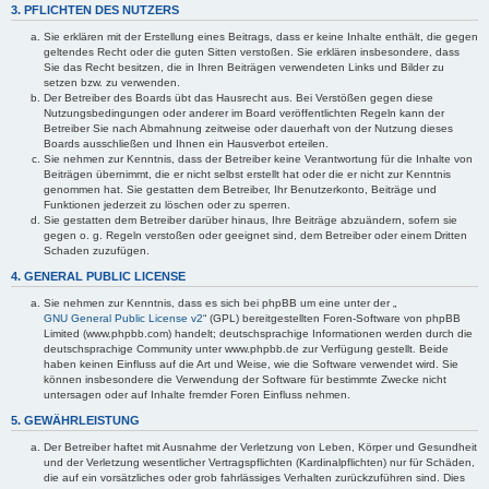
3. PFLICHTEN DES NUTZERS
Sie erklären mit der Erstellung eines Beitrags, dass er keine Inhalte enthält, die gegen
geltendes Recht oder die guten Sitten verstoßen. Sie erklären insbesondere, dass
Sie das Recht besitzen, die in Ihren Beiträgen verwendeten Links und Bilder zu
setzen bzw. zu verwenden.
Der Betreiber des Boards übt das Hausrecht aus. Bei Verstößen gegen diese
Nutzungsbedingungen oder anderer im Board veröffentlichten Regeln kann der
Betreiber Sie nach Abmahnung zeitweise oder dauerhaft von der Nutzung dieses
Boards ausschließen und Ihnen ein Hausverbot erteilen.
Sie nehmen zur Kenntnis, dass der Betreiber keine Verantwortung für die Inhalte von
Beiträgen übernimmt, die er nicht selbst erstellt hat oder die er nicht zur Kenntnis
genommen hat. Sie gestatten dem Betreiber, Ihr Benutzerkonto, Beiträge und
Funktionen jederzeit zu löschen oder zu sperren.
Sie gestatten dem Betreiber darüber hinaus, Ihre Beiträge abzuändern, sofern sie
gegen o. g. Regeln verstoßen oder geeignet sind, dem Betreiber oder einem Dritten
Schaden zuzufügen.
4. GENERAL PUBLIC LICENSE
Sie nehmen zur Kenntnis, dass es sich bei phpBB um eine unter der „
GNU General Public License v2
“ (GPL) bereitgestellten Foren-Software von phpBB
Limited (www.phpbb.com) handelt; deutschsprachige Informationen werden durch die
deutschsprachige Community unter www.phpbb.de zur Verfügung gestellt. Beide
haben keinen Einfluss auf die Art und Weise, wie die Software verwendet wird. Sie
können insbesondere die Verwendung der Software für bestimmte Zwecke nicht
untersagen oder auf Inhalte fremder Foren Einfluss nehmen.
5. GEWÄHRLEISTUNG
Der Betreiber haftet mit Ausnahme der Verletzung von Leben, Körper und Gesundheit
und der Verletzung wesentlicher Vertragspflichten (Kardinalpflichten) nur für Schäden,
die auf ein vorsätzliches oder grob fahrlässiges Verhalten zurückzuführen sind. Dies