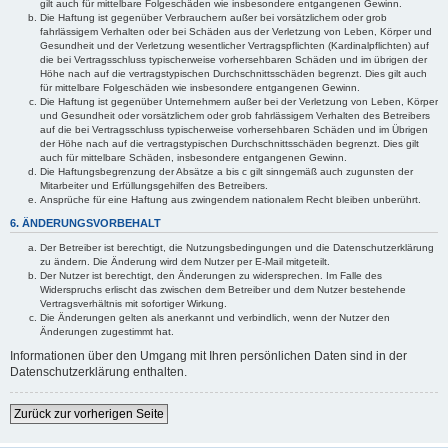
gilt auch für mittelbare Folgeschäden wie insbesondere entgangenen Gewinn.
Die Haftung ist gegenüber Verbrauchern außer bei vorsätzlichem oder grob
fahrlässigem Verhalten oder bei Schäden aus der Verletzung von Leben, Körper und
Gesundheit und der Verletzung wesentlicher Vertragspflichten (Kardinalpflichten) auf
die bei Vertragsschluss typischerweise vorhersehbaren Schäden und im übrigen der
Höhe nach auf die vertragstypischen Durchschnittsschäden begrenzt. Dies gilt auch
für mittelbare Folgeschäden wie insbesondere entgangenen Gewinn.
Die Haftung ist gegenüber Unternehmern außer bei der Verletzung von Leben, Körper
und Gesundheit oder vorsätzlichem oder grob fahrlässigem Verhalten des Betreibers
auf die bei Vertragsschluss typischerweise vorhersehbaren Schäden und im Übrigen
der Höhe nach auf die vertragstypischen Durchschnittsschäden begrenzt. Dies gilt
auch für mittelbare Schäden, insbesondere entgangenen Gewinn.
Die Haftungsbegrenzung der Absätze a bis c gilt sinngemäß auch zugunsten der
Mitarbeiter und Erfüllungsgehilfen des Betreibers.
Ansprüche für eine Haftung aus zwingendem nationalem Recht bleiben unberührt.
6. ÄNDERUNGSVORBEHALT
Der Betreiber ist berechtigt, die Nutzungsbedingungen und die Datenschutzerklärung
zu ändern. Die Änderung wird dem Nutzer per E-Mail mitgeteilt.
Der Nutzer ist berechtigt, den Änderungen zu widersprechen. Im Falle des
Widerspruchs erlischt das zwischen dem Betreiber und dem Nutzer bestehende
Vertragsverhältnis mit sofortiger Wirkung.
Die Änderungen gelten als anerkannt und verbindlich, wenn der Nutzer den
Änderungen zugestimmt hat.
Informationen über den Umgang mit Ihren persönlichen Daten sind in der
Datenschutzerklärung enthalten.
Zurück zur vorherigen Seite