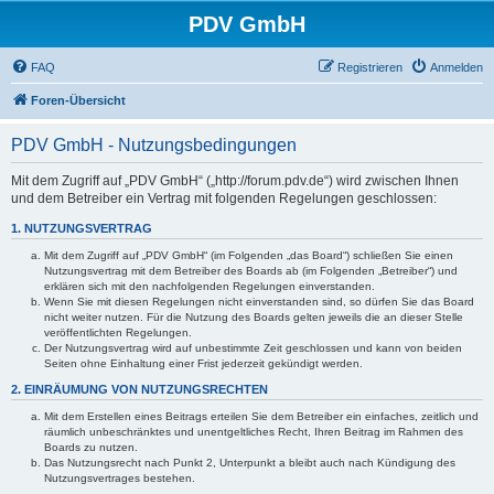
PDV GmbH
FAQ
Registrieren
Anmelden
Foren-Übersicht
PDV GmbH - Nutzungsbedingungen
Mit dem Zugriff auf „PDV GmbH“ („http://forum.pdv.de“) wird zwischen Ihnen
und dem Betreiber ein Vertrag mit folgenden Regelungen geschlossen:
1. NUTZUNGSVERTRAG
Mit dem Zugriff auf „PDV GmbH“ (im Folgenden „das Board“) schließen Sie einen
Nutzungsvertrag mit dem Betreiber des Boards ab (im Folgenden „Betreiber“) und
erklären sich mit den nachfolgenden Regelungen einverstanden.
Wenn Sie mit diesen Regelungen nicht einverstanden sind, so dürfen Sie das Board
nicht weiter nutzen. Für die Nutzung des Boards gelten jeweils die an dieser Stelle
veröffentlichten Regelungen.
Der Nutzungsvertrag wird auf unbestimmte Zeit geschlossen und kann von beiden
Seiten ohne Einhaltung einer Frist jederzeit gekündigt werden.
2. EINRÄUMUNG VON NUTZUNGSRECHTEN
Mit dem Erstellen eines Beitrags erteilen Sie dem Betreiber ein einfaches, zeitlich und
räumlich unbeschränktes und unentgeltliches Recht, Ihren Beitrag im Rahmen des
Boards zu nutzen.
Das Nutzungsrecht nach Punkt 2, Unterpunkt a bleibt auch nach Kündigung des
Nutzungsvertrages bestehen.