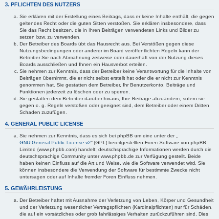
3. PFLICHTEN DES NUTZERS
Sie erklären mit der Erstellung eines Beitrags, dass er keine Inhalte enthält, die gegen
geltendes Recht oder die guten Sitten verstoßen. Sie erklären insbesondere, dass
Sie das Recht besitzen, die in Ihren Beiträgen verwendeten Links und Bilder zu
setzen bzw. zu verwenden.
Der Betreiber des Boards übt das Hausrecht aus. Bei Verstößen gegen diese
Nutzungsbedingungen oder anderer im Board veröffentlichten Regeln kann der
Betreiber Sie nach Abmahnung zeitweise oder dauerhaft von der Nutzung dieses
Boards ausschließen und Ihnen ein Hausverbot erteilen.
Sie nehmen zur Kenntnis, dass der Betreiber keine Verantwortung für die Inhalte von
Beiträgen übernimmt, die er nicht selbst erstellt hat oder die er nicht zur Kenntnis
genommen hat. Sie gestatten dem Betreiber, Ihr Benutzerkonto, Beiträge und
Funktionen jederzeit zu löschen oder zu sperren.
Sie gestatten dem Betreiber darüber hinaus, Ihre Beiträge abzuändern, sofern sie
gegen o. g. Regeln verstoßen oder geeignet sind, dem Betreiber oder einem Dritten
Schaden zuzufügen.
4. GENERAL PUBLIC LICENSE
Sie nehmen zur Kenntnis, dass es sich bei phpBB um eine unter der „
GNU General Public License v2
“ (GPL) bereitgestellten Foren-Software von phpBB
Limited (www.phpbb.com) handelt; deutschsprachige Informationen werden durch die
deutschsprachige Community unter www.phpbb.de zur Verfügung gestellt. Beide
haben keinen Einfluss auf die Art und Weise, wie die Software verwendet wird. Sie
können insbesondere die Verwendung der Software für bestimmte Zwecke nicht
untersagen oder auf Inhalte fremder Foren Einfluss nehmen.
5. GEWÄHRLEISTUNG
Der Betreiber haftet mit Ausnahme der Verletzung von Leben, Körper und Gesundheit
und der Verletzung wesentlicher Vertragspflichten (Kardinalpflichten) nur für Schäden,
die auf ein vorsätzliches oder grob fahrlässiges Verhalten zurückzuführen sind. Dies