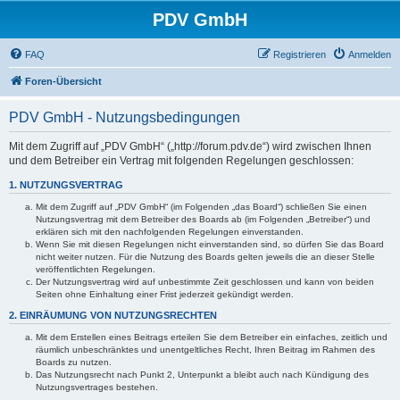
PDV GmbH
FAQ
Registrieren
Anmelden
Foren-Übersicht
PDV GmbH - Nutzungsbedingungen
Mit dem Zugriff auf „PDV GmbH“ („http://forum.pdv.de“) wird zwischen Ihnen
und dem Betreiber ein Vertrag mit folgenden Regelungen geschlossen:
1. NUTZUNGSVERTRAG
Mit dem Zugriff auf „PDV GmbH“ (im Folgenden „das Board“) schließen Sie einen
Nutzungsvertrag mit dem Betreiber des Boards ab (im Folgenden „Betreiber“) und
erklären sich mit den nachfolgenden Regelungen einverstanden.
Wenn Sie mit diesen Regelungen nicht einverstanden sind, so dürfen Sie das Board
nicht weiter nutzen. Für die Nutzung des Boards gelten jeweils die an dieser Stelle
veröffentlichten Regelungen.
Der Nutzungsvertrag wird auf unbestimmte Zeit geschlossen und kann von beiden
Seiten ohne Einhaltung einer Frist jederzeit gekündigt werden.
2. EINRÄUMUNG VON NUTZUNGSRECHTEN
Mit dem Erstellen eines Beitrags erteilen Sie dem Betreiber ein einfaches, zeitlich und
räumlich unbeschränktes und unentgeltliches Recht, Ihren Beitrag im Rahmen des
Boards zu nutzen.
Das Nutzungsrecht nach Punkt 2, Unterpunkt a bleibt auch nach Kündigung des
Nutzungsvertrages bestehen.