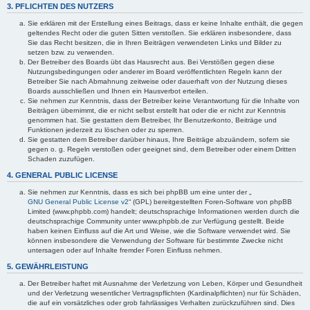
3. PFLICHTEN DES NUTZERS
Sie erklären mit der Erstellung eines Beitrags, dass er keine Inhalte enthält, die gegen
geltendes Recht oder die guten Sitten verstoßen. Sie erklären insbesondere, dass
Sie das Recht besitzen, die in Ihren Beiträgen verwendeten Links und Bilder zu
setzen bzw. zu verwenden.
Der Betreiber des Boards übt das Hausrecht aus. Bei Verstößen gegen diese
Nutzungsbedingungen oder anderer im Board veröffentlichten Regeln kann der
Betreiber Sie nach Abmahnung zeitweise oder dauerhaft von der Nutzung dieses
Boards ausschließen und Ihnen ein Hausverbot erteilen.
Sie nehmen zur Kenntnis, dass der Betreiber keine Verantwortung für die Inhalte von
Beiträgen übernimmt, die er nicht selbst erstellt hat oder die er nicht zur Kenntnis
genommen hat. Sie gestatten dem Betreiber, Ihr Benutzerkonto, Beiträge und
Funktionen jederzeit zu löschen oder zu sperren.
Sie gestatten dem Betreiber darüber hinaus, Ihre Beiträge abzuändern, sofern sie
gegen o. g. Regeln verstoßen oder geeignet sind, dem Betreiber oder einem Dritten
Schaden zuzufügen.
4. GENERAL PUBLIC LICENSE
Sie nehmen zur Kenntnis, dass es sich bei phpBB um eine unter der „
GNU General Public License v2
“ (GPL) bereitgestellten Foren-Software von phpBB
Limited (www.phpbb.com) handelt; deutschsprachige Informationen werden durch die
deutschsprachige Community unter www.phpbb.de zur Verfügung gestellt. Beide
haben keinen Einfluss auf die Art und Weise, wie die Software verwendet wird. Sie
können insbesondere die Verwendung der Software für bestimmte Zwecke nicht
untersagen oder auf Inhalte fremder Foren Einfluss nehmen.
5. GEWÄHRLEISTUNG
Der Betreiber haftet mit Ausnahme der Verletzung von Leben, Körper und Gesundheit
und der Verletzung wesentlicher Vertragspflichten (Kardinalpflichten) nur für Schäden,
die auf ein vorsätzliches oder grob fahrlässiges Verhalten zurückzuführen sind. Dies