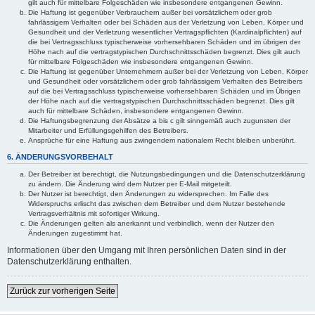
gilt auch für mittelbare Folgeschäden wie insbesondere entgangenen Gewinn.
Die Haftung ist gegenüber Verbrauchern außer bei vorsätzlichem oder grob
fahrlässigem Verhalten oder bei Schäden aus der Verletzung von Leben, Körper und
Gesundheit und der Verletzung wesentlicher Vertragspflichten (Kardinalpflichten) auf
die bei Vertragsschluss typischerweise vorhersehbaren Schäden und im übrigen der
Höhe nach auf die vertragstypischen Durchschnittsschäden begrenzt. Dies gilt auch
für mittelbare Folgeschäden wie insbesondere entgangenen Gewinn.
Die Haftung ist gegenüber Unternehmern außer bei der Verletzung von Leben, Körper
und Gesundheit oder vorsätzlichem oder grob fahrlässigem Verhalten des Betreibers
auf die bei Vertragsschluss typischerweise vorhersehbaren Schäden und im Übrigen
der Höhe nach auf die vertragstypischen Durchschnittsschäden begrenzt. Dies gilt
auch für mittelbare Schäden, insbesondere entgangenen Gewinn.
Die Haftungsbegrenzung der Absätze a bis c gilt sinngemäß auch zugunsten der
Mitarbeiter und Erfüllungsgehilfen des Betreibers.
Ansprüche für eine Haftung aus zwingendem nationalem Recht bleiben unberührt.
6. ÄNDERUNGSVORBEHALT
Der Betreiber ist berechtigt, die Nutzungsbedingungen und die Datenschutzerklärung
zu ändern. Die Änderung wird dem Nutzer per E-Mail mitgeteilt.
Der Nutzer ist berechtigt, den Änderungen zu widersprechen. Im Falle des
Widerspruchs erlischt das zwischen dem Betreiber und dem Nutzer bestehende
Vertragsverhältnis mit sofortiger Wirkung.
Die Änderungen gelten als anerkannt und verbindlich, wenn der Nutzer den
Änderungen zugestimmt hat.
Informationen über den Umgang mit Ihren persönlichen Daten sind in der
Datenschutzerklärung enthalten.
Zurück zur vorherigen Seite