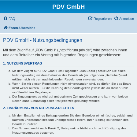
PDV GmbH
FAQ
Registrieren
Anmelden
Foren-Übersicht
PDV GmbH - Nutzungsbedingungen
Mit dem Zugriff auf „PDV GmbH“ („http://forum.pdv.de“) wird zwischen Ihnen
und dem Betreiber ein Vertrag mit folgenden Regelungen geschlossen:
1. NUTZUNGSVERTRAG
Mit dem Zugriff auf „PDV GmbH“ (im Folgenden „das Board“) schließen Sie einen
Nutzungsvertrag mit dem Betreiber des Boards ab (im Folgenden „Betreiber“) und
erklären sich mit den nachfolgenden Regelungen einverstanden.
Wenn Sie mit diesen Regelungen nicht einverstanden sind, so dürfen Sie das Board
nicht weiter nutzen. Für die Nutzung des Boards gelten jeweils die an dieser Stelle
veröffentlichten Regelungen.
Der Nutzungsvertrag wird auf unbestimmte Zeit geschlossen und kann von beiden
Seiten ohne Einhaltung einer Frist jederzeit gekündigt werden.
2. EINRÄUMUNG VON NUTZUNGSRECHTEN
Mit dem Erstellen eines Beitrags erteilen Sie dem Betreiber ein einfaches, zeitlich und
räumlich unbeschränktes und unentgeltliches Recht, Ihren Beitrag im Rahmen des
Boards zu nutzen.
Das Nutzungsrecht nach Punkt 2, Unterpunkt a bleibt auch nach Kündigung des
Nutzungsvertrages bestehen.