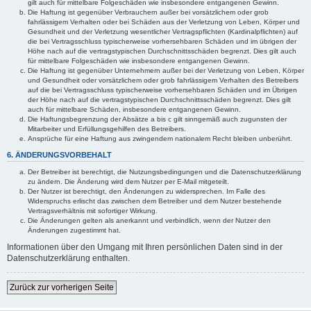
gilt auch für mittelbare Folgeschäden wie insbesondere entgangenen Gewinn.
Die Haftung ist gegenüber Verbrauchern außer bei vorsätzlichem oder grob
fahrlässigem Verhalten oder bei Schäden aus der Verletzung von Leben, Körper und
Gesundheit und der Verletzung wesentlicher Vertragspflichten (Kardinalpflichten) auf
die bei Vertragsschluss typischerweise vorhersehbaren Schäden und im übrigen der
Höhe nach auf die vertragstypischen Durchschnittsschäden begrenzt. Dies gilt auch
für mittelbare Folgeschäden wie insbesondere entgangenen Gewinn.
Die Haftung ist gegenüber Unternehmern außer bei der Verletzung von Leben, Körper
und Gesundheit oder vorsätzlichem oder grob fahrlässigem Verhalten des Betreibers
auf die bei Vertragsschluss typischerweise vorhersehbaren Schäden und im Übrigen
der Höhe nach auf die vertragstypischen Durchschnittsschäden begrenzt. Dies gilt
auch für mittelbare Schäden, insbesondere entgangenen Gewinn.
Die Haftungsbegrenzung der Absätze a bis c gilt sinngemäß auch zugunsten der
Mitarbeiter und Erfüllungsgehilfen des Betreibers.
Ansprüche für eine Haftung aus zwingendem nationalem Recht bleiben unberührt.
6. ÄNDERUNGSVORBEHALT
Der Betreiber ist berechtigt, die Nutzungsbedingungen und die Datenschutzerklärung
zu ändern. Die Änderung wird dem Nutzer per E-Mail mitgeteilt.
Der Nutzer ist berechtigt, den Änderungen zu widersprechen. Im Falle des
Widerspruchs erlischt das zwischen dem Betreiber und dem Nutzer bestehende
Vertragsverhältnis mit sofortiger Wirkung.
Die Änderungen gelten als anerkannt und verbindlich, wenn der Nutzer den
Änderungen zugestimmt hat.
Informationen über den Umgang mit Ihren persönlichen Daten sind in der
Datenschutzerklärung enthalten.
Zurück zur vorherigen Seite