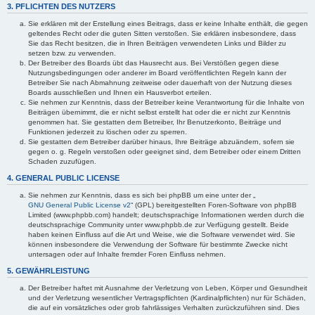
3. PFLICHTEN DES NUTZERS
Sie erklären mit der Erstellung eines Beitrags, dass er keine Inhalte enthält, die gegen
geltendes Recht oder die guten Sitten verstoßen. Sie erklären insbesondere, dass
Sie das Recht besitzen, die in Ihren Beiträgen verwendeten Links und Bilder zu
setzen bzw. zu verwenden.
Der Betreiber des Boards übt das Hausrecht aus. Bei Verstößen gegen diese
Nutzungsbedingungen oder anderer im Board veröffentlichten Regeln kann der
Betreiber Sie nach Abmahnung zeitweise oder dauerhaft von der Nutzung dieses
Boards ausschließen und Ihnen ein Hausverbot erteilen.
Sie nehmen zur Kenntnis, dass der Betreiber keine Verantwortung für die Inhalte von
Beiträgen übernimmt, die er nicht selbst erstellt hat oder die er nicht zur Kenntnis
genommen hat. Sie gestatten dem Betreiber, Ihr Benutzerkonto, Beiträge und
Funktionen jederzeit zu löschen oder zu sperren.
Sie gestatten dem Betreiber darüber hinaus, Ihre Beiträge abzuändern, sofern sie
gegen o. g. Regeln verstoßen oder geeignet sind, dem Betreiber oder einem Dritten
Schaden zuzufügen.
4. GENERAL PUBLIC LICENSE
Sie nehmen zur Kenntnis, dass es sich bei phpBB um eine unter der „
GNU General Public License v2
“ (GPL) bereitgestellten Foren-Software von phpBB
Limited (www.phpbb.com) handelt; deutschsprachige Informationen werden durch die
deutschsprachige Community unter www.phpbb.de zur Verfügung gestellt. Beide
haben keinen Einfluss auf die Art und Weise, wie die Software verwendet wird. Sie
können insbesondere die Verwendung der Software für bestimmte Zwecke nicht
untersagen oder auf Inhalte fremder Foren Einfluss nehmen.
5. GEWÄHRLEISTUNG
Der Betreiber haftet mit Ausnahme der Verletzung von Leben, Körper und Gesundheit
und der Verletzung wesentlicher Vertragspflichten (Kardinalpflichten) nur für Schäden,
die auf ein vorsätzliches oder grob fahrlässiges Verhalten zurückzuführen sind. Dies