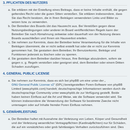
3. PFLICHTEN DES NUTZERS
Sie erklären mit der Erstellung eines Beitrags, dass er keine Inhalte enthält, die gegen
geltendes Recht oder die guten Sitten verstoßen. Sie erklären insbesondere, dass
Sie das Recht besitzen, die in Ihren Beiträgen verwendeten Links und Bilder zu
setzen bzw. zu verwenden.
Der Betreiber des Boards übt das Hausrecht aus. Bei Verstößen gegen diese
Nutzungsbedingungen oder anderer im Board veröffentlichten Regeln kann der
Betreiber Sie nach Abmahnung zeitweise oder dauerhaft von der Nutzung dieses
Boards ausschließen und Ihnen ein Hausverbot erteilen.
Sie nehmen zur Kenntnis, dass der Betreiber keine Verantwortung für die Inhalte von
Beiträgen übernimmt, die er nicht selbst erstellt hat oder die er nicht zur Kenntnis
genommen hat. Sie gestatten dem Betreiber, Ihr Benutzerkonto, Beiträge und
Funktionen jederzeit zu löschen oder zu sperren.
Sie gestatten dem Betreiber darüber hinaus, Ihre Beiträge abzuändern, sofern sie
gegen o. g. Regeln verstoßen oder geeignet sind, dem Betreiber oder einem Dritten
Schaden zuzufügen.
4. GENERAL PUBLIC LICENSE
Sie nehmen zur Kenntnis, dass es sich bei phpBB um eine unter der „
GNU General Public License v2
“ (GPL) bereitgestellten Foren-Software von phpBB
Limited (www.phpbb.com) handelt; deutschsprachige Informationen werden durch die
deutschsprachige Community unter www.phpbb.de zur Verfügung gestellt. Beide
haben keinen Einfluss auf die Art und Weise, wie die Software verwendet wird. Sie
können insbesondere die Verwendung der Software für bestimmte Zwecke nicht
untersagen oder auf Inhalte fremder Foren Einfluss nehmen.
5. GEWÄHRLEISTUNG
Der Betreiber haftet mit Ausnahme der Verletzung von Leben, Körper und Gesundheit
und der Verletzung wesentlicher Vertragspflichten (Kardinalpflichten) nur für Schäden,
die auf ein vorsätzliches oder grob fahrlässiges Verhalten zurückzuführen sind. Dies