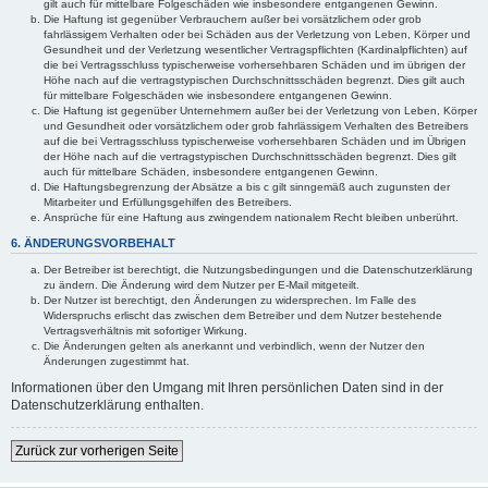
gilt auch für mittelbare Folgeschäden wie insbesondere entgangenen Gewinn.
Die Haftung ist gegenüber Verbrauchern außer bei vorsätzlichem oder grob
fahrlässigem Verhalten oder bei Schäden aus der Verletzung von Leben, Körper und
Gesundheit und der Verletzung wesentlicher Vertragspflichten (Kardinalpflichten) auf
die bei Vertragsschluss typischerweise vorhersehbaren Schäden und im übrigen der
Höhe nach auf die vertragstypischen Durchschnittsschäden begrenzt. Dies gilt auch
für mittelbare Folgeschäden wie insbesondere entgangenen Gewinn.
Die Haftung ist gegenüber Unternehmern außer bei der Verletzung von Leben, Körper
und Gesundheit oder vorsätzlichem oder grob fahrlässigem Verhalten des Betreibers
auf die bei Vertragsschluss typischerweise vorhersehbaren Schäden und im Übrigen
der Höhe nach auf die vertragstypischen Durchschnittsschäden begrenzt. Dies gilt
auch für mittelbare Schäden, insbesondere entgangenen Gewinn.
Die Haftungsbegrenzung der Absätze a bis c gilt sinngemäß auch zugunsten der
Mitarbeiter und Erfüllungsgehilfen des Betreibers.
Ansprüche für eine Haftung aus zwingendem nationalem Recht bleiben unberührt.
6. ÄNDERUNGSVORBEHALT
Der Betreiber ist berechtigt, die Nutzungsbedingungen und die Datenschutzerklärung
zu ändern. Die Änderung wird dem Nutzer per E-Mail mitgeteilt.
Der Nutzer ist berechtigt, den Änderungen zu widersprechen. Im Falle des
Widerspruchs erlischt das zwischen dem Betreiber und dem Nutzer bestehende
Vertragsverhältnis mit sofortiger Wirkung.
Die Änderungen gelten als anerkannt und verbindlich, wenn der Nutzer den
Änderungen zugestimmt hat.
Informationen über den Umgang mit Ihren persönlichen Daten sind in der
Datenschutzerklärung enthalten.
Zurück zur vorherigen Seite