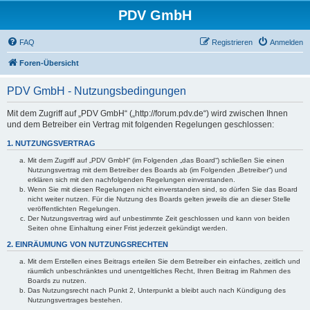
PDV GmbH
FAQ
Registrieren
Anmelden
Foren-Übersicht
PDV GmbH - Nutzungsbedingungen
Mit dem Zugriff auf „PDV GmbH“ („http://forum.pdv.de“) wird zwischen Ihnen
und dem Betreiber ein Vertrag mit folgenden Regelungen geschlossen:
1. NUTZUNGSVERTRAG
Mit dem Zugriff auf „PDV GmbH“ (im Folgenden „das Board“) schließen Sie einen
Nutzungsvertrag mit dem Betreiber des Boards ab (im Folgenden „Betreiber“) und
erklären sich mit den nachfolgenden Regelungen einverstanden.
Wenn Sie mit diesen Regelungen nicht einverstanden sind, so dürfen Sie das Board
nicht weiter nutzen. Für die Nutzung des Boards gelten jeweils die an dieser Stelle
veröffentlichten Regelungen.
Der Nutzungsvertrag wird auf unbestimmte Zeit geschlossen und kann von beiden
Seiten ohne Einhaltung einer Frist jederzeit gekündigt werden.
2. EINRÄUMUNG VON NUTZUNGSRECHTEN
Mit dem Erstellen eines Beitrags erteilen Sie dem Betreiber ein einfaches, zeitlich und
räumlich unbeschränktes und unentgeltliches Recht, Ihren Beitrag im Rahmen des
Boards zu nutzen.
Das Nutzungsrecht nach Punkt 2, Unterpunkt a bleibt auch nach Kündigung des
Nutzungsvertrages bestehen.